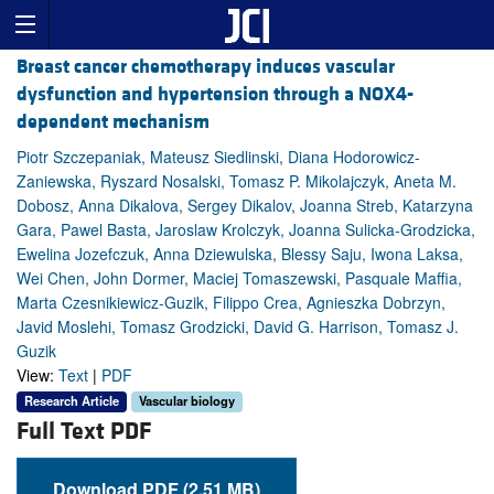
Breast cancer chemotherapy induces vascular
dysfunction and hypertension through a NOX4-
dependent mechanism
Piotr Szczepaniak, Mateusz Siedlinski, Diana Hodorowicz-
Zaniewska, Ryszard Nosalski, Tomasz P. Mikolajczyk, Aneta M.
Dobosz, Anna Dikalova, Sergey Dikalov, Joanna Streb, Katarzyna
Gara, Pawel Basta, Jaroslaw Krolczyk, Joanna Sulicka-Grodzicka,
Ewelina Jozefczuk, Anna Dziewulska, Blessy Saju, Iwona Laksa,
Wei Chen, John Dormer, Maciej Tomaszewski, Pasquale Maffia,
Marta Czesnikiewicz-Guzik, Filippo Crea, Agnieszka Dobrzyn,
Javid Moslehi, Tomasz Grodzicki, David G. Harrison, Tomasz J.
Guzik
View:
Text
|
PDF
Research Article
Vascular biology
Full Text PDF
Download PDF (2.51 MB)