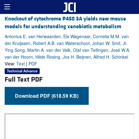
Knockout of cytochrome P450 3A yields new mouse
models for understanding xenobiotic metabolism
Antonius E. van Herwaarden, Els Wagenaar, Cornelia M.M. van
der Kruijssen, Robert A.B. van Waterschoot, Johan W. Smit, Ji-
Ying Song, Martin A. van der Valk, Olaf van Tellingen, José W.A.
van der Hoorn, Hilde Rosing, Jos H. Beijnen, Alfred H. Schinkel
View:
Text
|
PDF
Technical Advance
Full Text PDF
Download PDF (618.59 KB)